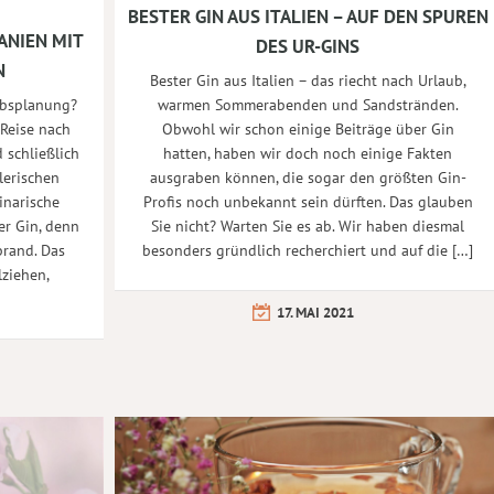
BESTER GIN AUS ITALIEN – AUF DEN SPUREN
ANIEN MIT
DES UR-GINS
N
Bester Gin aus Italien – das riecht nach Urlaub,
warmen Sommerabenden und Sandstränden.
aubsplanung?
Obwohl wir schon einige Beiträge über Gin
 Reise nach
hatten, haben wir doch noch einige Fakten
 schließlich
ausgraben können, die sogar den größten Gin-
lerischen
Profis noch unbekannt sein dürften. Das glauben
inarische
Sie nicht? Warten Sie es ab. Wir haben diesmal
er Gin, denn
besonders gründlich recherchiert und auf die […]
brand. Das
lziehen,
17. MAI 2021