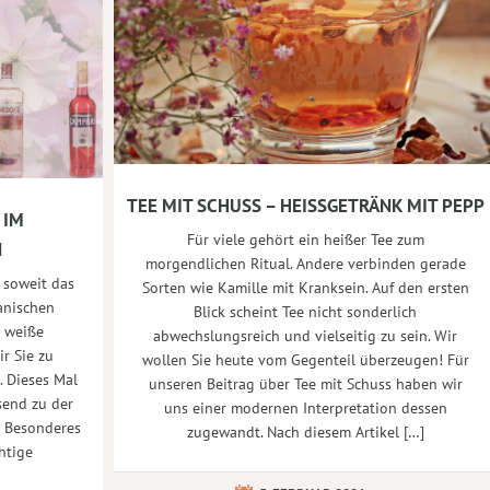
TEE MIT SCHUSS – HEISSGETRÄNK MIT PEPP
 IM
Für viele gehört ein heißer Tee zum
N
morgendlichen Ritual. Andere verbinden gerade
 soweit das
Sorten wie Kamille mit Kranksein. Auf den ersten
panischen
Blick scheint Tee nicht sonderlich
l weiße
abwechslungsreich und vielseitig zu sein. Wir
r Sie zu
wollen Sie heute vom Gegenteil überzeugen! Für
 Dieses Mal
unseren Beitrag über Tee mit Schuss haben wir
send zu der
uns einer modernen Interpretation dessen
s Besonderes
zugewandt. Nach diesem Artikel […]
htige