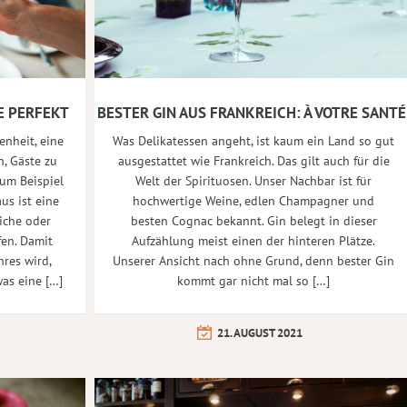
E PERFEKT
BESTER GIN AUS FRANKREICH: À VOTRE SANTÉ
enheit, eine
Was Delikatessen angeht, ist kaum ein Land so gut
n, Gäste zu
ausgestattet wie Frankreich. Das gilt auch für die
um Beispiel
Welt der Spirituosen. Unser Nachbar ist für
us ist eine
hochwertige Weine, edlen Champagner und
iche oder
besten Cognac bekannt. Gin belegt in dieser
fen. Damit
Aufzählung meist einen der hinteren Plätze.
res wird,
Unserer Ansicht nach ohne Grund, denn bester Gin
was eine […]
kommt gar nicht mal so […]
21. AUGUST 2021