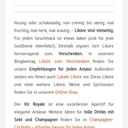
Nussig oder schokoladig, von cremig bis sämig, mal
fruchtig, mal herb, mal krautig –
Liköre sind vielseitig
.
Für jeden Geschmack ist etwas dabei (und für jede
Geldbörse ebenfalls!). Deshalb eignen sich Liköre
hervorragend zum
Verschenken.
In unserem
Blogbeitrag
Liköre zum Verschenken
finden Sie
unsere
Empfehlungen für jeden Anlass
! Außerdem
stellen wir Ihnen auch
Lokale Liköre
vor. Diese Liköre
und viele weitere Liköre, Weine und Spirituosen
finden Sie in unserem
Online Shop
.
Der
Kir Royale
ist eine exzellenter Aperitif für
elegante Anlässe. Weitere Ideen für
tolle Drinks mit
Sekt und Champagner
finden Sie in
Champagner-
Cocktails – stilvoller Genuss für jeden Anlass
.