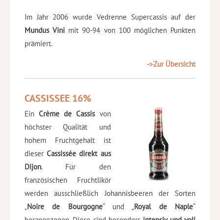
Im Jahr 2006 wurde Vedrenne Supercassis auf der
Mundus Vini
mit 90-94 von 100 möglichen Punkten
prämiert.
->Zur Übersicht
CASSISSEE 16%
Ein
Crème de Cassis
von
höchster Qualität und
hohem Fruchtgehalt ist
dieser
Cassissée direkt aus
Dijon
. Für den
französischen Fruchtlikör
werden ausschließlich Johannisbeeren der Sorten
„
Noire de Bourgogne
“ und „
Royal de Naple
“
herangezogen. Diese sind besonders
intensiv und voll