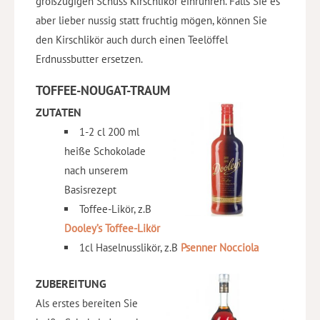
großzügigen Schuss Kirschlikör einrühren. Falls Sie es
aber lieber nussig statt fruchtig mögen, können Sie
den Kirschlikör auch durch einen Teelöffel
Erdnussbutter ersetzen.
TOFFEE-NOUGAT-TRAUM
ZUTATEN
1-2 cl 200 ml
heiße Schokolade
nach unserem
Basisrezept
Toffee-Likör, z.B
Dooley’s Toffee-Likör
1cl Haselnusslikör, z.B
Psenner Nocciola
ZUBEREITUNG
Als erstes bereiten Sie