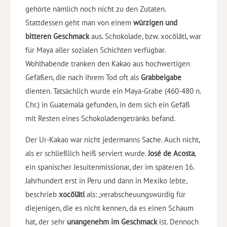
gehörte nämlich noch nicht zu den Zutaten.
Stattdessen geht man von einem
würzigen und
bitteren Geschmack
aus. Schokolade, bzw. xocōlātl, war
für Maya aller sozialen Schichten verfügbar.
Wohlhabende tranken den Kakao aus hochwertigen
Gefäßen, die nach ihrem Tod oft als
Grabbeigabe
dienten. Tatsächlich wurde ein Maya-Grabe (460-480 n.
Chr.) in Guatemala gefunden, in dem sich ein Gefäß
mit Resten eines Schokoladengetränks befand.
Der Ur-Kakao war nicht jedermanns Sache. Auch nicht,
als er schließlich heiß serviert wurde.
José de Acosta
,
ein spanischer Jesuitenmissionar, der im späteren 16.
Jahrhundert erst in Peru und dann in Mexiko lebte,
beschrieb
xocōlātl
als:
„verabscheuungswürdig für
diejenigen, die es nicht kennen, da es einen Schaum
hat, der sehr
unangenehm im Geschmack
ist. Dennoch